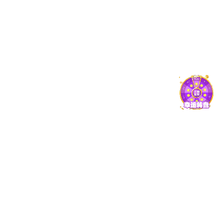
竞技状态。
4、对尤文未来发展的影响
随着赛事进程的发展，霍尔姆的问题逐渐引起管理层
和教练组的重视。从长远来看，如果无法解决其健康
与出场时间的问题，将直接影响到尤文图斯未来的发
展战略。在引援时，根据球员健康状况进行评估显得
愈发重要。
此外，对于年轻球员而言，他们往往需要更多实际比
赛经验来磨练技术与心理素质，如果长时间缺乏比赛
锻炼，将难以成长为球队所需的人才。因此，为了充
分利用其潜力，有必要制定合理的轮换策略，让他逐
步回归最佳状态。
与此同时，高层管理者也应该考虑是否继续投入资源