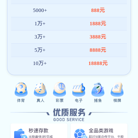
然而，转会并不意味着一切顺利。尽管外界对他的期
望很高，但霍尔姆在新环境中的适应能力受到了一定
挑战。意大利联赛与其他联赛存在着不同之处，包括
战术风格和身体对抗等，这些都需要时间去适应。
特别是在加盟初期，他面临着语言沟通障碍以及文化
差异的问题，这可能导致他无法迅速融入球队战术体
系，从而影响到他的上场时间。此外，新队友之间默
契的不够也是他发挥受限的一大因素。
2、出场时间状况
自从加入尤文以来，霍尔姆的出场次数并不理想。他
在赛季初被寄予厚望，希望能够成为球队进攻线上的
重要一员。然而，由于种种原因，他未能获得足够的
上场机会，这让许多支持者感到失望。