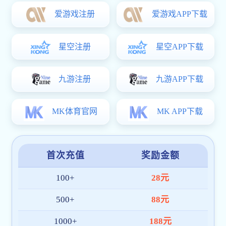
伤病问题。在转会后，霍尔姆的上场机会寥寥无几，
这一现象引发了外界的广泛关注。同时，他频繁的肌
肉问题也成为他职业生涯中的一个隐忧。文章将从四
个方面分析这一情况，包括霍尔姆的转会背景、当前
出场时间状况、伤病原因及影响，以及对于尤文图斯
未来的潜在影响。希望通过这些分析，能够对霍尔姆
在尤文的前景有更清晰的认识。
1、霍尔姆的转会背景
霍尔姆在加盟尤文之前，曾是一名备受瞩目的年轻球
员，他在原俱乐部展现了极强的潜力与实力。由于其
出色的表现，多家欧洲顶级俱乐部对他表示了浓厚兴
趣，最终选择尤文是因为这支球队历史悠久且具有竞
争力，可以为他的职业生涯提供良好的平台。