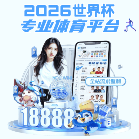
注册入口
财神体育
APP与网页版入口｜
畅享全球体育赛事与数据服务
欢迎访问
财神体育
，提供全面覆盖足球、篮
球、电竞等项目的赛事资讯与数据内容， 支持
APP下载
与
网页使用
，每日同步更新千场比
赛，聚焦热门体育内容， 助您轻松获取赛事动
态，掌握比赛节奏。
手机App
网页版