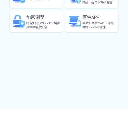
登贝莱是一位极具天赋和潜力的年轻球员，他拥有出
色的盘带技术和速度，能够快速突破防线。然而，在
他的职业生涯中，一些人对他的逼抢积极性提出了疑
问。在高强度比赛中，他有时显得比较懈怠，这无疑
影响了他的整体表现。
作为一名边锋，逼抢不仅是防守的一部分，也是进攻
转化中的关键环节。如果无法有效进行逼抢，就难以
断下对手传递给前锋或中场核心球员的重要机会。因
此，提高他的逼抢积极性，对提升整个团队防守效率
至关重要。
此外，从心理角度来看，在高压环境下展现出更加积
极主动的一面，有助于他赢得更多上场时间，并进一
步提升自信心。增强合作意识，与队友形成默契配